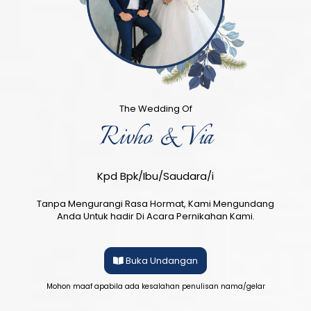
The Wedding Of
Rivho & Via
Kpd Bpk/Ibu/Saudara/i
Tanpa Mengurangi Rasa Hormat, Kami Mengundang
Anda Untuk hadir Di Acara Pernikahan Kami.
Buka Undangan
Mohon maaf apabila ada kesalahan penulisan nama/gelar