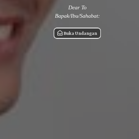
Dear To
Buka Undangan