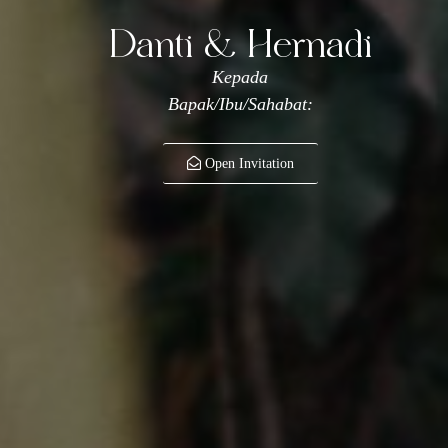
Danti & Hernadi
Kepada
Open Invitation