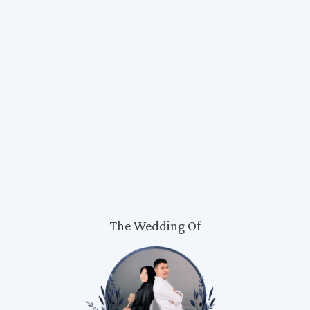
dan
As
SABTU
15 | 06 | 2024
0
0
0
0
Hari
Jam
Menit
Detik
Kepada Yth.
Bapak/Ibu/Saudara/i
Nama Tamu
Di Tempat